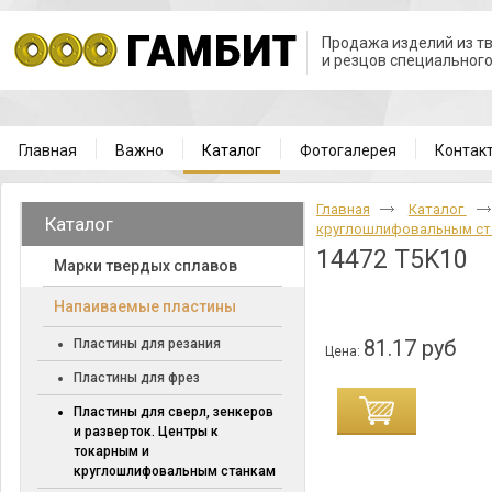
Продажа изделий из т
и резцов специальног
Главная
Важно
Каталог
Фотогалерея
Контак
Главная
Каталог
Каталог
круглошлифовальным с
14472 T5K10
Марки твердых сплавов
Напаиваемые пластины
81.17 руб
Пластины для резания
Цена:
Пластины для фрез
Пластины для сверл, зенкеров
и разверток. Центры к
токарным и
круглошлифовальным станкам