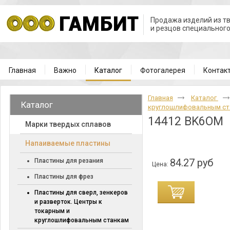
Продажа изделий из т
и резцов специальног
Главная
Важно
Каталог
Фотогалерея
Контак
Главная
Каталог
Каталог
круглошлифовальным с
14412 BK6OM
Марки твердых сплавов
Напаиваемые пластины
84.27 руб
Пластины для резания
Цена:
Пластины для фрез
Пластины для сверл, зенкеров
и разверток. Центры к
токарным и
круглошлифовальным станкам