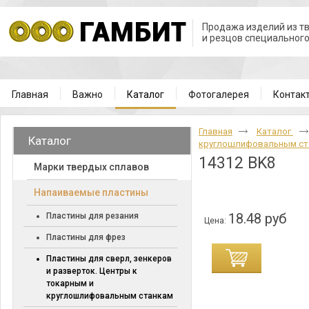
Продажа изделий из т
и резцов специальног
Главная
Важно
Каталог
Фотогалерея
Контак
Главная
Каталог
Каталог
круглошлифовальным с
14312 BK8
Марки твердых сплавов
Напаиваемые пластины
18.48 руб
Пластины для резания
Цена:
Пластины для фрез
Пластины для сверл, зенкеров
и разверток. Центры к
токарным и
круглошлифовальным станкам