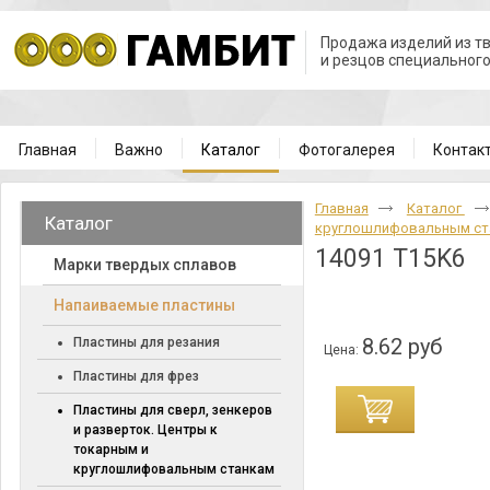
Продажа изделий из т
и резцов специальног
Главная
Важно
Каталог
Фотогалерея
Контак
Главная
Каталог
Каталог
круглошлифовальным с
14091 T15K6
Марки твердых сплавов
Напаиваемые пластины
8.62 руб
Пластины для резания
Цена:
Пластины для фрез
Пластины для сверл, зенкеров
и разверток. Центры к
токарным и
круглошлифовальным станкам