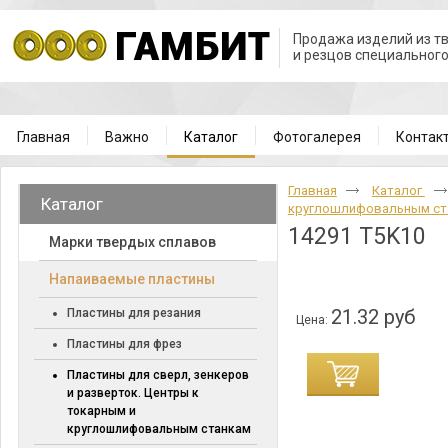
Продажа изделий из т
и резцов специальног
Главная
Важно
Каталог
Фотогалерея
Контак
Главная
Каталог
Каталог
круглошлифовальным с
14291 T5K10
Марки твердых сплавов
Напаиваемые пластины
21.32 руб
Пластины для резания
Цена:
Пластины для фрез
Пластины для сверл, зенкеров
и разверток. Центры к
токарным и
круглошлифовальным станкам